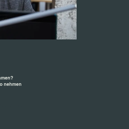
ehmen?
 So nehmen
App öffnen