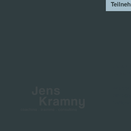
Teilne
Jens K
Executi
+43 664
office@j
Sattlerw