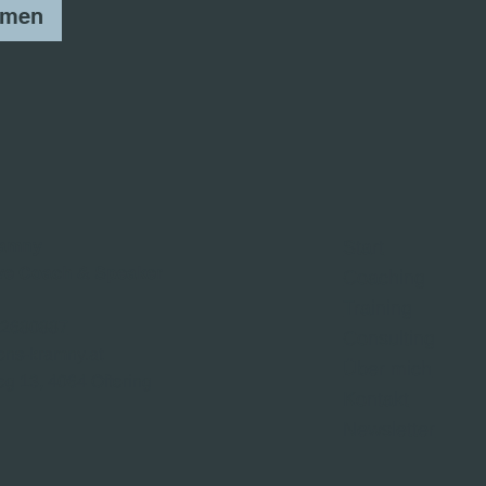
hmen
ramny
Start
ve Coach & Speaker
Coaching
Training
 2680887
Consulting
ens-kramny.at
Über mich
eg 13, 4064 Oftering
Kontakt
Newsletter